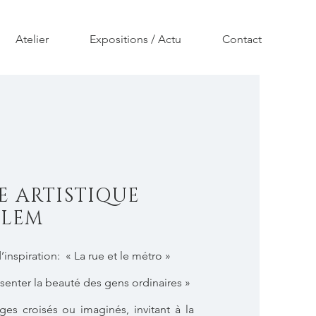
Atelier
Expositions / Actu
Contact
 ARTISTIQUE
LLEM
’inspiration: « La rue et le métro »
ésenter la beauté des gens ordinaires »
sages croisés ou imaginés, invitant à la